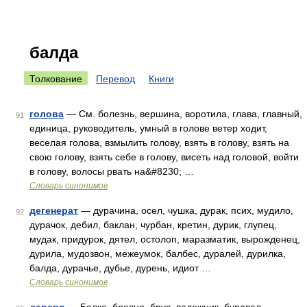
балда
Толкование
Перевод
Книги
голова
— См. болезнь, вершина, воротила, глава, главный,
91
единица, руководитель, умный в голове ветер ходит,
веселая голова, взмылить голову, взять в голову, взять на
свою голову, взять себе в голову, висеть над головой, войти
в голову, волосы рвать на&#8230; …
Словарь синонимов
дегенерат
— дурачина, осел, чушка, дурак, псих, мудило,
92
дурачок, дебил, баклан, чурбан, кретин, дурик, глупец,
мудак, придурок, дятел, остолоп, маразматик, вырожденец,
дурила, мудозвон, межеумок, балбес, дуралей, дурилка,
балда, дурачье, дубье, дурень, идиот …
Словарь синонимов