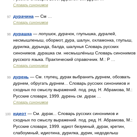
Словарь синонимов
дурачина
— См …
97
Словарь синонимов
дурашка
— лопушок, дурачок, глупышка, дуралей,
98
несмышленыш, обормот, дура, шалун, охламонка, глупыш,
дурилка, дурында, балда, шалунья Словарь русских
синонимов. дурашка см. несмышлёныш Словарь синонимов
русского языка. Практический справочник. М.: Р …
Словарь синонимов
дурень
— См. глупец, дурак выбранить дурнем, обозвать
99
дурнем, обругать дурнем... Словарь русских синонимов и
сходных по смыслу выражений. под. ред. Н. Абрамова, М.:
Русские словари, 1999. дурень см. дурак …
Словарь синонимов
идиот
— См. дурак... Словарь русских синонимов и
100
сходных по смыслу выражений. под. ред. Н. Абрамова, М.:
Русские словари, 1999. идиот безумный, дурак, кретин,
слабоумный, идиотина, дурилка, дурик, недоделыш