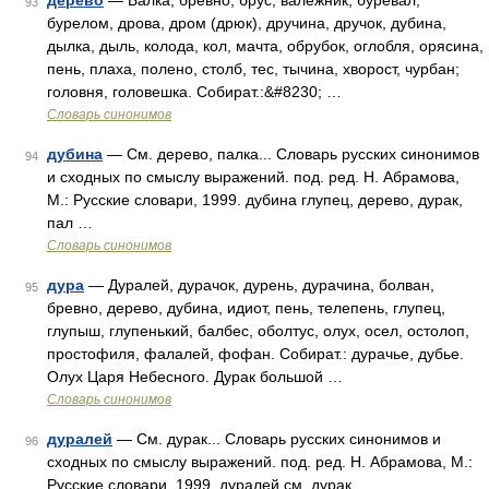
дерево
— Балка, бревно, брус, валежник, буревал,
93
бурелом, дрова, дром (дрюк), дручина, дручок, дубина,
дылка, дыль, колода, кол, мачта, обрубок, оглобля, орясина,
пень, плаха, полено, столб, тес, тычина, хворост, чурбан;
головня, головешка. Собират.:&#8230; …
Словарь синонимов
дубина
— См. дерево, палка... Словарь русских синонимов
94
и сходных по смыслу выражений. под. ред. Н. Абрамова,
М.: Русские словари, 1999. дубина глупец, дерево, дурак,
пал …
Словарь синонимов
дура
— Дуралей, дурачок, дурень, дурачина, болван,
95
бревно, дерево, дубина, идиот, пень, телепень, глупец,
глупыш, глупенький, балбес, оболтус, олух, осел, остолоп,
простофиля, фалалей, фофан. Собират.: дурачье, дубье.
Олух Царя Небесного. Дурак большой …
Словарь синонимов
дуралей
— См. дурак... Словарь русских синонимов и
96
сходных по смыслу выражений. под. ред. Н. Абрамова, М.:
Русские словари, 1999. дуралей см. дурак …