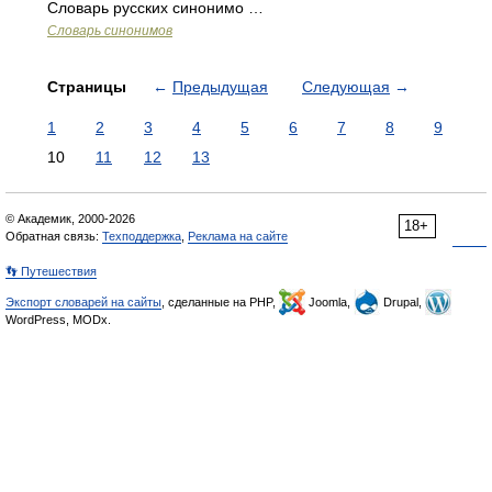
Словарь русских синонимо …
Словарь синонимов
Страницы
←
Предыдущая
Следующая
→
1
2
3
4
5
6
7
8
9
10
11
12
13
© Академик, 2000-2026
18+
Обратная связь:
Техподдержка
,
Реклама на сайте
👣 Путешествия
Экспорт словарей на сайты
, сделанные на PHP,
Joomla,
Drupal,
WordPress, MODx.